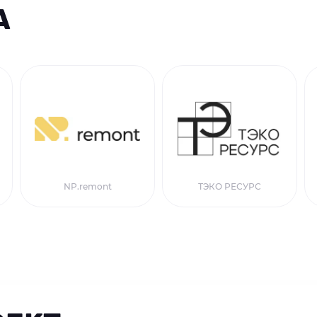
А
NP.remont
ТЭКО РЕСУРС