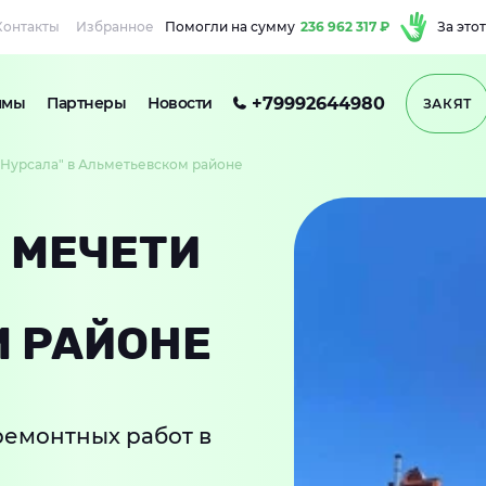
Контакты
Избранное
Помогли на сумму
236 962 317 ₽
За этот
+79992644980
ммы
Партнеры
Новости
ЗАКЯТ
"Нурсала" в Альметьевском районе
 МЕЧЕТИ
 РАЙОНЕ
емонтных работ в