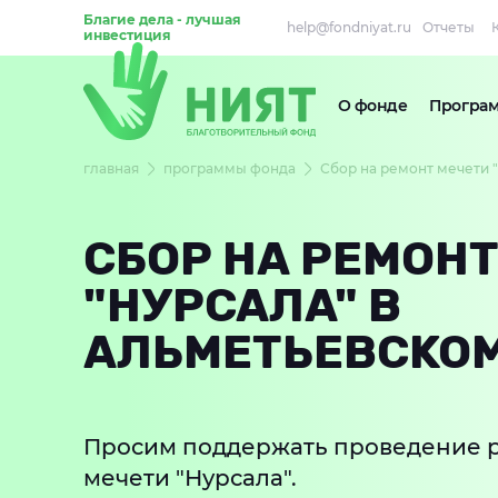
Благие дела - лучшая
help@fondniyat.ru
Отчеты
инвестиция
О фонде
Програ
главная
программы фонда
Сбор на ремонт мечети 
СБОР НА РЕМОНТ
"НУРСАЛА" В
АЛЬМЕТЬЕВСКОМ
Просим поддержать проведение р
мечети "Нурсала".