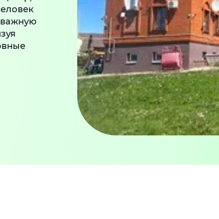
человек
т важную
зуя
овные