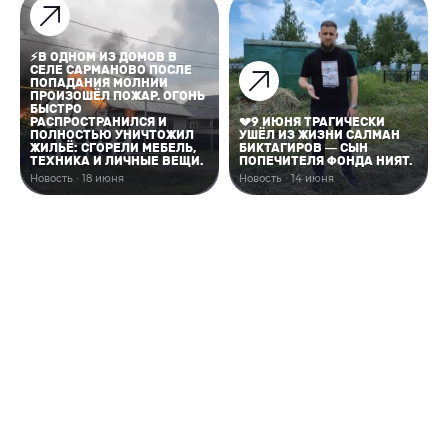
⚡В ОДНОМ ИЗ ДОМОВ В
СЕЛЕ САРМАНОВО ПОСЛЕ
ПОПАДАНИЯ МОЛНИИ
ПРОИЗОШЁЛ ПОЖАР. ОГОНЬ
БЫСТРО
РАСПРОСТРАНИЛСЯ И
💔9 ИЮНЯ ТРАГИЧЕСКИ
ПОЛНОСТЬЮ УНИЧТОЖИЛ
УШЁЛ ИЗ ЖИЗНИ САЛМАН
ЖИЛЬЁ: СГОРЕЛИ МЕБЕЛЬ,
БИКТАГИРОВ — СЫН
ТЕХНИКА И ЛИЧНЫЕ ВЕЩИ.
ПОПЕЧИТЕЛЯ ФОНДА НИЯТ.
Новость · 18 июня
Новость · 14 июня