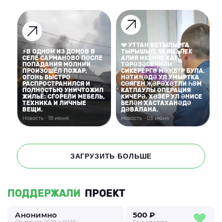
💔 УТТАН КОТЫЛЫРГА
⚡В ОДНОМ ИЗ ДОМОВ В
ТЫРЫШЫП, 18 ЯШЬЛЕК
СЕЛЕ САРМАНОВО ПОСЛЕ
АЛИЯ ИКЕНЧЕ КАТ
ПОПАДАНИЯ МОЛНИИ
ТӘРӘЗӘСЕННӘН
ПРОИЗОШЁЛ ПОЖАР.
СИКЕРЕРГӘ МӘҖБҮР БУЛА.
ОГОНЬ БЫСТРО
НӘТИҖӘДӘ УЛ УМЫРТКА
РАСПРОСТРАНИЛСЯ И
СӨЯГЕН ҖӘРӘХӘТЛИ ҺӘМ
ПОЛНОСТЬЮ УНИЧТОЖИЛ
КАТЛАУЛЫ ОПЕРАЦИЯ
ЖИЛЬЁ: СГОРЕЛИ МЕБЕЛЬ,
КИЧЕРӘ. ХӘЗЕР УЛ ӘНИСЕ
ТЕХНИКА И ЛИЧНЫЕ
БЕЛӘН ХАСТАХАНӘДӘ
ВЕЩИ.
ДӘВАЛАНА.
Новость · 18 июня
Новость · 05 июня
ЗАГРУЗИТЬ БОЛЬШЕ
ПОДДЕРЖАЛИ
ПРОЕКТ
Анонимно
500 ₽