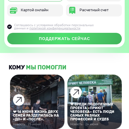
Картой онлайн
Расчетный счет
Соглашаюсь с условиями обработки персональных
данных и
политикой конфиденциальности
ПОДДЕРЖАТЬ СЕЙЧАС
КОМУ
МЫ ПОМОГЛИ
💚 СРЕДИ ПОДОПЕЧНЫХ
ПРОЕКТА «ПРИЮТ
💔 16 ИЮНЯ ЖИЗНЬ ДВУХ
ЧЕЛОВЕКА» ЕСТЬ ЛЮДИ
СЕМЕЙ РАЗДЕЛИЛАСЬ НА
САМЫХ РАЗНЫХ
«ДО» И «ПОСЛЕ».
ПРОФЕССИЙ И СУДЕБ
Новость · 25 июня
Новость · 24 июня