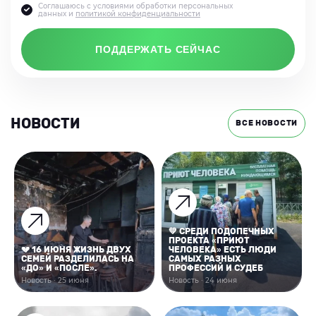
Соглашаюсь с условиями обработки персональных
данных и
политикой конфиденциальности
ПОДДЕРЖАТЬ СЕЙЧАС
НОВОСТИ
ВСЕ НОВОСТИ
💚 СРЕДИ ПОДОПЕЧНЫХ
ПРОЕКТА «ПРИЮТ
💔 16 ИЮНЯ ЖИЗНЬ ДВУХ
ЧЕЛОВЕКА» ЕСТЬ ЛЮДИ
СЕМЕЙ РАЗДЕЛИЛАСЬ НА
САМЫХ РАЗНЫХ
«ДО» И «ПОСЛЕ».
ПРОФЕССИЙ И СУДЕБ
Новость · 25 июня
Новость · 24 июня