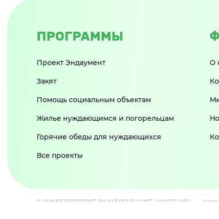
ПРОГРАММЫ
Ф
Проект Эндаумент
О 
Закят
Ко
Помощь социальным объектам
Ми
Жилье нуждающимся и погорельцам
Но
Горячие обеды для нуждающихся
Ко
Все проекты
© 2026 БЛАГОТВОРИТЕЛЬНЫЙ ФОНД "НИЯТ-НАМЕРЕНИЕ"
Карта
ИНН 1651095090 КПП 165101001