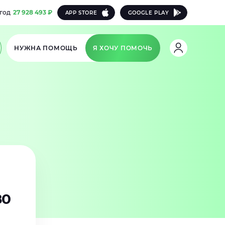
 год
27 928 493 ₽
APP STORE
GOOGLE PLAY
НУЖНА ПОМОЩЬ
Я ХОЧУ ПОМОЧЬ
?
80