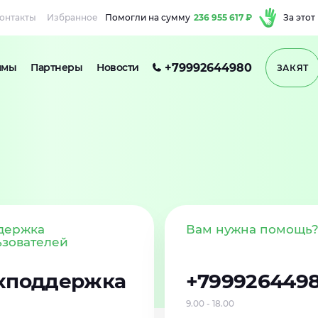
онтакты
Избранное
Помогли на сумму
236 955 617 ₽
За этот
+79992644980
ммы
Партнеры
Новости
ЗАКЯТ
держка
Вам нужна помощь
ьзователей
хподдержка
+799926449
9.00 - 18.00