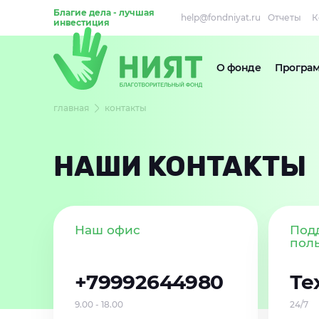
Благие дела - лучшая
help@fondniyat.ru
Отчеты
К
инвестиция
О фонде
Програ
главная
контакты
НАШИ КОНТАКТЫ
Наш офис
Под
пол
+79992644980
Те
9.00 - 18.00
24/7