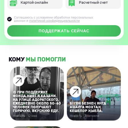
Картой онлайн
Расчетный счет
Соглашаюсь с условиями обработки персональных
данных и
политикой конфиденциальности
ПОДДЕРЖАТЬ СЕЙЧАС
КОМУ
МЫ ПОМОГЛИ
🍲 ПРИ ПОДДЕРЖКЕ
ФОНДА НИЯТ В КАЗАНИ,
НА УЛИЦЕ АДОРАТСКОГО,
ЕЖЕДНЕВНО ОКОЛО 50–60
БҮГЕН БЕЗНЕҢ ЯНГА
ЧЕЛОВЕК ПОЛУЧАЮТ
АШАРГА МОХТАҖ
ГОРЯЧУЮ, ВКУСНУЮ ЕДУ.
КЕШЕЛӘР ҖЫЕЛА.
Новость · 12 мая
Новость · 21 апреля