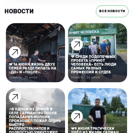
НОВОСТИ
ВСЕ НОВОСТИ
💚 СРЕДИ ПОДОПЕЧНЫХ
ПРОЕКТА «ПРИЮТ
💔 16 ИЮНЯ ЖИЗНЬ ДВУХ
ЧЕЛОВЕКА» ЕСТЬ ЛЮДИ
СЕМЕЙ РАЗДЕЛИЛАСЬ НА
САМЫХ РАЗНЫХ
«ДО» И «ПОСЛЕ».
ПРОФЕССИЙ И СУДЕБ
Новость · 25 июня
Новость · 24 июня
⚡В ОДНОМ ИЗ ДОМОВ В
СЕЛЕ САРМАНОВО ПОСЛЕ
ПОПАДАНИЯ МОЛНИИ
ПРОИЗОШЁЛ ПОЖАР. ОГОНЬ
БЫСТРО
РАСПРОСТРАНИЛСЯ И
💔9 ИЮНЯ ТРАГИЧЕСКИ
ПОЛНОСТЬЮ УНИЧТОЖИЛ
УШЁЛ ИЗ ЖИЗНИ САЛМАН