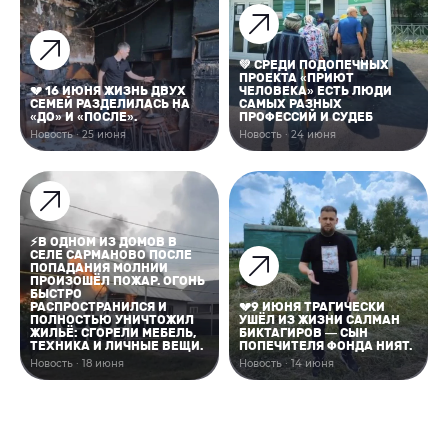
💚 СРЕДИ ПОДОПЕЧНЫХ
ПРОЕКТА «ПРИЮТ
💔 16 ИЮНЯ ЖИЗНЬ ДВУХ
ЧЕЛОВЕКА» ЕСТЬ ЛЮДИ
СЕМЕЙ РАЗДЕЛИЛАСЬ НА
САМЫХ РАЗНЫХ
«ДО» И «ПОСЛЕ».
ПРОФЕССИЙ И СУДЕБ
Новость · 25 июня
Новость · 24 июня
⚡В ОДНОМ ИЗ ДОМОВ В
СЕЛЕ САРМАНОВО ПОСЛЕ
ПОПАДАНИЯ МОЛНИИ
ПРОИЗОШЁЛ ПОЖАР. ОГОНЬ
БЫСТРО
РАСПРОСТРАНИЛСЯ И
💔9 ИЮНЯ ТРАГИЧЕСКИ
ПОЛНОСТЬЮ УНИЧТОЖИЛ
УШЁЛ ИЗ ЖИЗНИ САЛМАН
ЖИЛЬЁ: СГОРЕЛИ МЕБЕЛЬ,
БИКТАГИРОВ — СЫН
ТЕХНИКА И ЛИЧНЫЕ ВЕЩИ.
ПОПЕЧИТЕЛЯ ФОНДА НИЯТ.
Новость · 18 июня
Новость · 14 июня