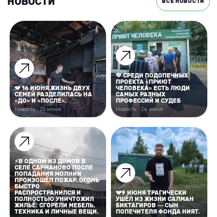
НОВОСТИ
ВСЕ НОВОСТИ
💚 СРЕДИ ПОДОПЕЧНЫХ
ПРОЕКТА «ПРИЮТ
💔 16 ИЮНЯ ЖИЗНЬ ДВУХ
ЧЕЛОВЕКА» ЕСТЬ ЛЮДИ
СЕМЕЙ РАЗДЕЛИЛАСЬ НА
САМЫХ РАЗНЫХ
«ДО» И «ПОСЛЕ».
ПРОФЕССИЙ И СУДЕБ
Новость · 25 июня
Новость · 24 июня
⚡В ОДНОМ ИЗ ДОМОВ В
СЕЛЕ САРМАНОВО ПОСЛЕ
ПОПАДАНИЯ МОЛНИИ
ПРОИЗОШЁЛ ПОЖАР. ОГОНЬ
БЫСТРО
РАСПРОСТРАНИЛСЯ И
💔9 ИЮНЯ ТРАГИЧЕСКИ
ПОЛНОСТЬЮ УНИЧТОЖИЛ
УШЁЛ ИЗ ЖИЗНИ САЛМАН
ЖИЛЬЁ: СГОРЕЛИ МЕБЕЛЬ,
БИКТАГИРОВ — СЫН
ТЕХНИКА И ЛИЧНЫЕ ВЕЩИ.
ПОПЕЧИТЕЛЯ ФОНДА НИЯТ.