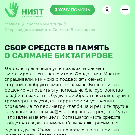
Я ХОЧУ ПОМОЧЬ
главная
программы фонда
Сбор средств в память о Салмане Биктагирове
СБОР СРЕДСТВ В ПАМЯТЬ
О САЛМАНЕ БИКТАГИРОВЕ
💔9 июня трагически ушёл из жизни Салман
Биктагиров — сын попечителя Фонда Ният. Многие
спрашивали, как можно поддержать семью и
сохранить добрую память о Салмане. Было принято
решение направить эту помощь на благоустройство
кладбища: заменить будку, приобрести носилки, купить
триммеры для ухода за территорией, установить
ограждение по периметру кладбища и решить другие
насущные вопросы. 🙏🏻Все собранные средства будут
направлены на эти цели. Оставшаяся часть средств
пойдёт на садака от имени Салмана. ❤️Просим вас
сделать дуа за Салмана и, по возможности, принять