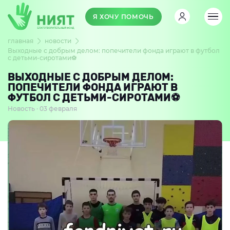
Я ХОЧУ ПОМОЧЬ
главная
новости
Выходные с добрым делом: попечители фонда играют в футбол
с детьми-сиротами⚽️
ВЫХОДНЫЕ С ДОБРЫМ ДЕЛОМ:
ПОПЕЧИТЕЛИ ФОНДА ИГРАЮТ В
ФУТБОЛ С ДЕТЬМИ-СИРОТАМИ⚽️
Новость · 03 февраля