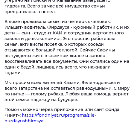
утеряно на поиски и откапывание замерзшего
гидранта. Всего за час всё имущество семьи
превратилось в пепел.
В доме проживала семья из четверых человек:
Ильшат- водитель, Фирдауса - кухонный работник, и их
дети — сын - студент КАИ и сотрудник вертолетного
завода и дочь-экономист. Это простая работящая
семья, активисты поселка, о которых соседи
отзываются с большой теплотой. Сейчас Сафины
вынуждены жить в съемном жилье и заново
восстанавливать все документы. Они остались один на
один с бедой, лишившись всего, что наживали
годами…
Мы просим всех жителей Казани, Зеленодольска и
всего Татарстана не оставаться равнодушными. С миру
по нитке — голому рубаха. Любая ваша помощь вернет
этой семье надежду на будущее.
Помочь можно через приложение или сайт фонда
«Ният»:
https://fondniyat.ru/programs/zile-
nuzdayushhimsya