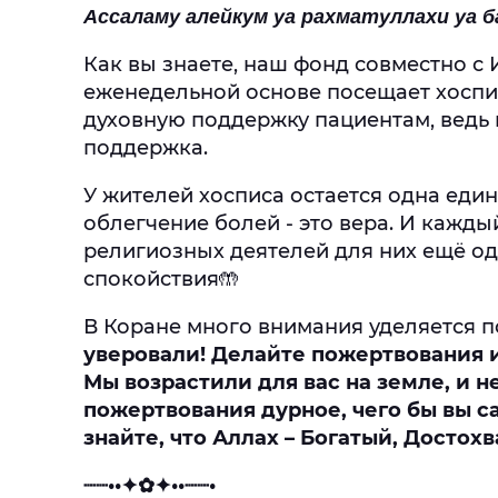
Ассаламу алейкум уа рахматуллахи уа 
Как вы знаете, наш фонд совместно с
еженедельной основе посещает хоспи
духовную поддержку пациентам, ведь
поддержка.
У жителей хосписа остается одна еди
облегчение болей - это вера. И кажд
религиозных деятелей для них ещё од
спокойствия🤲
В Коране много внимания уделяется 
уверовали! Делайте пожертвования и
Мы возрастили для вас на земле, и н
пожертвования дурное, чего бы вы са
знайте, что Аллах – Богатый, Достохв
┈┈••✦✿✦••┈┈•