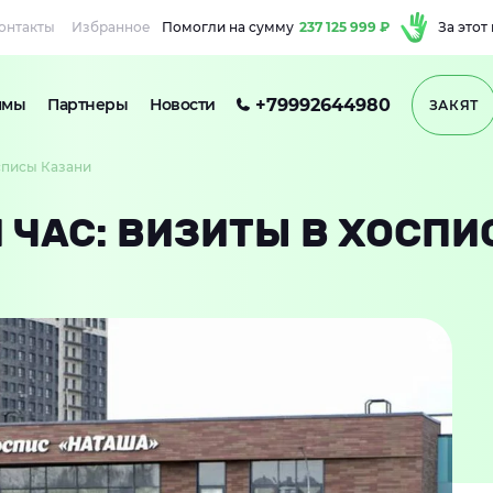
онтакты
Избранное
Помогли на сумму
237 125 999 ₽
За этот
+79992644980
ммы
Партнеры
Новости
ЗАКЯТ
осписы Казани
 ЧАС: ВИЗИТЫ В ХОСП