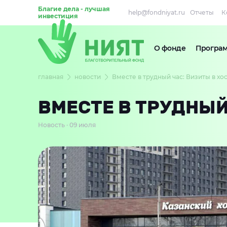
Благие дела - лучшая
help@fondniyat.ru
Отчеты
К
инвестиция
О фонде
Програ
главная
новости
Вместе в трудный час: Визиты в х
ВМЕСТЕ В ТРУДНЫЙ
Новость · 09 июля