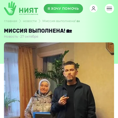
Я ХОЧУ ПОМОЧЬ
главная
новости
Миссия выполнена! 🏡
МИССИЯ ВЫПОЛНЕНА! 🏡
Новость · 27 октября