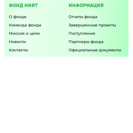
ФОНД НИЯТ
ИНФОРМАЦИЯ
О фонде
Отчеты фонда
Команда фонда
Завершенные проекты
Миссия и цели
Поступления
Новости
Партнеры фонда
Контакты
Официальные документы
Попечительский совет
ПРИЛОЖЕНИЕ
Актуальные программы фонда и свежие
новости в
одном приложении
APP STORE
GOOGLE PLAY
© 2026 БЛАГОТВОРИТЕЛЬНЫЙ ФОНД "НИЯТ-НАМЕРЕНИЕ"
ИНН 1651095090 КПП 165101001