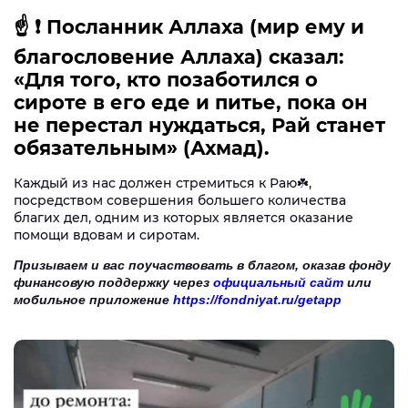
☝️ ❗️ Посланник Аллаха (мир ему и
благословение Аллаха) сказал:
«Для того, кто позаботился о
сироте в его еде и питье, пока он
не перестал нуждаться, Рай станет
обязательным» (Ахмад).
Каждый из нас должен стремиться к Раю☘️,
посредством совершения большего количества
благих дел, одним из которых является оказание
помощи вдовам и сиротам.
Призываем и вас поучаствовать в благом, оказав фонду
финансовую поддержку через
официальный сайт
или
мобильное приложение
https://fondniyat.ru/getapp