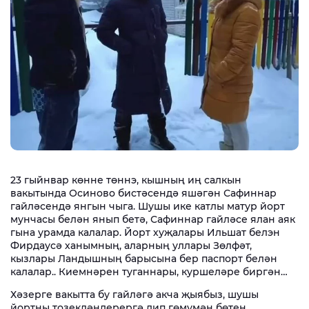
23 гыйнвар көнне төннэ, кышның иң салкын
вакытында Осиново бистәсендә яшәгән Сафиннар
гайләсендә янгын чыга. Шушы ике катлы матур йорт
мунчасы белән янып бетә, Сафиннар гайләсе ялан аяк
гына урамда калалар. Йорт хуҗалары Ильшат белэн
Фирдаусә ханымның, аларның уллары Зөлфәт,
кызлары Ландышның барысына бер паспорт белән
калалар.. Киемнәрен туганнары, куршеләре биргән…
Хәзерге вакытта бу гайләгә акча җыябыз, шушы
йортны тозекләндерергә дип гөмүмән бөтен