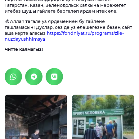
Татарстан, Казан, Зеленодольск халкына мәрәҗәгәт
итәбәз шушы гайләгә бергәләп ярдәм итек әле.
💰 Аллаһ тәгалә уз ярдәменнән бу гайләне
ташламасын! Дуслар, сез дә уз өлешегезне безең сайт
аша кертә аласыз
https://fondniyat.ru/programs/zile-
nuzdayushhimsya
Читтә калмагыз!