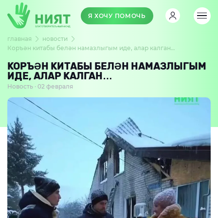
Я ХОЧУ ПОМОЧЬ
главная
новости
Коръән китабы белән намазлыгым иде, алар калган…
КОРЪӘН КИТАБЫ БЕЛӘН НАМАЗЛЫГЫМ
ИДЕ, АЛАР КАЛГАН…
Новость · 02 февраля