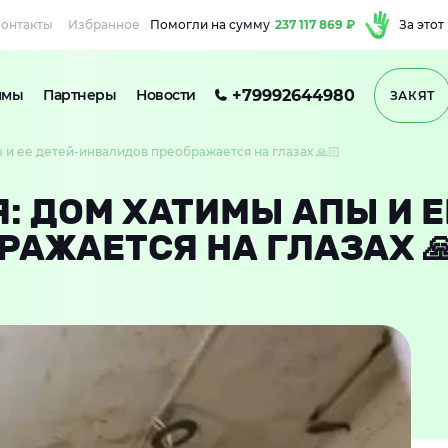
онтакты
Избранное
Помогли на сумму
237 117 869 ₽
За этот
+79992644980
ммы
Партнеры
Новости
ЗАКЯТ
и ее детей-инвалидов преображается на глазах 🙏🏻
 ДОМ ХАТИМЫ АПЫ И Е
АЖАЕТСЯ НА ГЛАЗАХ 