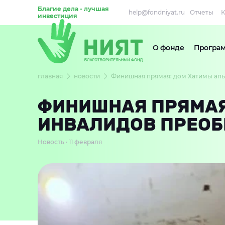
Благие дела - лучшая
help@fondniyat.ru
Отчеты
К
инвестиция
О фонде
Програ
главная
новости
Финишная прямая: дом Хатимы апы 
ФИНИШНАЯ ПРЯМАЯ:
ИНВАЛИДОВ ПРЕОБР
Новость · 11 февраля