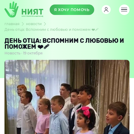
Я ХОЧУ ПОМОЧЬ
главная
новости
День отца: Вспомним с любовью и поможем ❤️‍🩹
ДЕНЬ ОТЦА: ВСПОМНИМ С ЛЮБОВЬЮ И
ПОМОЖЕМ ❤️‍🩹
Новость · 19 октября